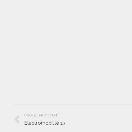
Navigation
ONGLET PRÉCÉDENT
de
Electromobilité 13
Onglet
précédent