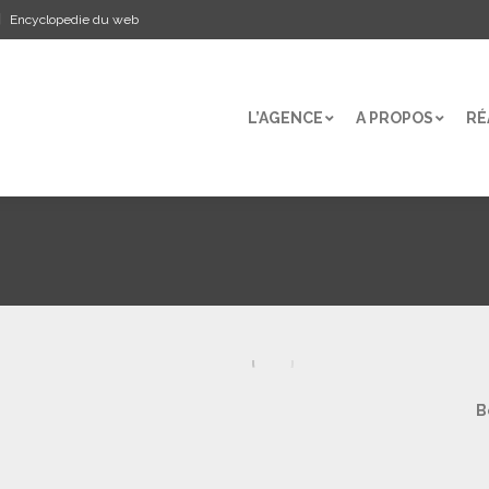
Encyclopedie du web
L’AGENCE
A PROPOS
RÉ
L’AGENCE
A PROPOS
RÉ
B