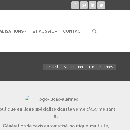
Facebook
Google+
LinkedIn
Twitter
ALISATIONS
ET AUSSI …
CONTACT
Search:
ALISATIONS
ET AUSSI …
CONTACT
Search:
Accueil
Site Internet
Lucas Alarmes
Vous êtes ici :
outique en ligne spécialisé dans la vente d’alarme sans
fil
Génération de devis automatisé, boutique, multisite,