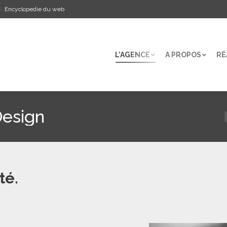
Encyclopedie du web
L’AGENCE
A PROPOS
RÉ
L’AGENCE
A PROPOS
RÉ
Design
té.