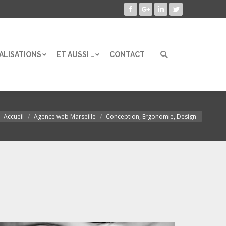
Facebook
Google+
LinkedIn
Twitter
ALISATIONS
ET AUSSI …
CONTACT
Search:
ALISATIONS
ET AUSSI …
CONTACT
Search:
Accueil
Agence web Marseille
Conception, Ergonomie, Design
Vous êtes ici :