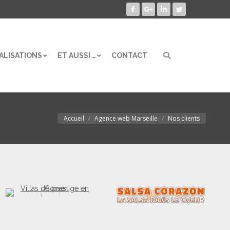
Facebook
Google+
LinkedIn
Twitter
ALISATIONS
ET AUSSI …
CONTACT
Search:
ALISATIONS
ET AUSSI …
CONTACT
Search:
Accueil
Agence web Marseille
Nos clients
Vous êtes ici :