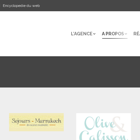
Encyclopedie du web
L’AGENCE
A PROPOS
RÉ
L’AGENCE
A PROPOS
RÉ