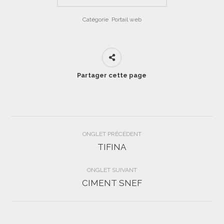
Catégorie
Portail web
Partager cette page
Navigation
ONGLET PRÉCÉDENT
de
TIFINA
Onglet
précédent
commentaire
ONGLET SUIVANT
CIMENT SNEF
Projets
similaires