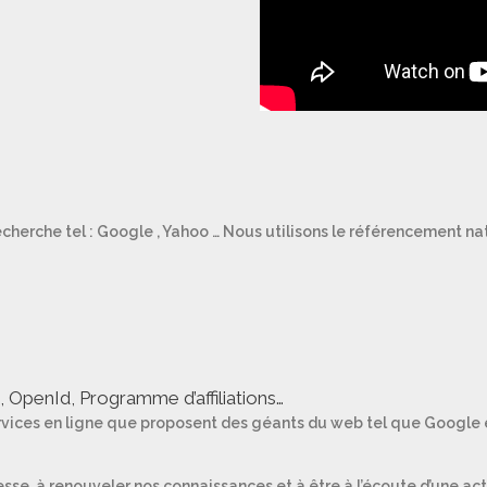
cherche tel : Google , Yahoo … Nous utilisons le référencement nat
OpenId, Programme d’affiliations…
rvices en ligne que proposent des géants du web tel que Google e
esse à renouveler nos connaissances et à être à l’écoute d’une ac