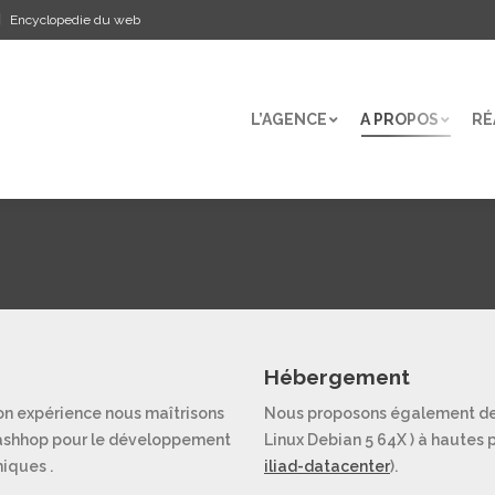
Encyclopedie du web
L’AGENCE
A PROPOS
RÉ
L’AGENCE
A PROPOS
RÉ
Hébergement
son expérience nous maîtrisons
Nous proposons également de 
estashhop pour le développement
Linux Debian 5 64X ) à hautes 
niques .
iliad-datacenter
).