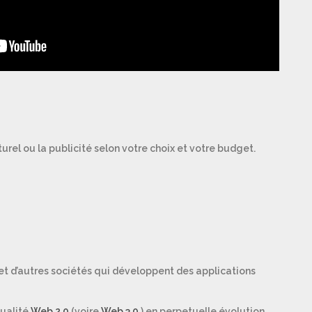
urel ou la publicité selon votre choix et votre budget.
t d’autres sociétés qui développent des applications
tualité
Web 2.0
(voire
Web 3.0
) en perpetuelle évolution.