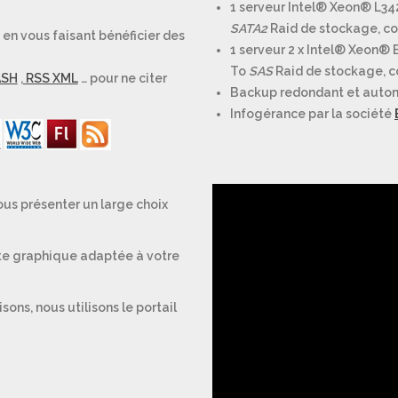
1 serveur Intel® Xeon® L34
SATA2
Raid de stockage, conn
 en vous faisant bénéficier des
1 serveur 2 x Intel® Xeon® 
To
SAS
Raid de stockage, con
ASH
,
RSS XML
… pour ne citer
Backup redondant et automa
Infogérance par la société
ous présenter un large choix
te graphique adaptée à votre
sons, nous utilisons le portail