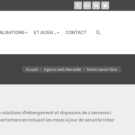
Facebook
Google+
LinkedIn
Twitter
ALISATIONS
ET AUSSI …
CONTACT
Search:
ALISATIONS
ET AUSSI …
CONTACT
Search:
Accueil
Agence web Marseille
Notre savoir faire
Vous êtes ici :
solutions d’hébergement et disposons de 2 serveurs (
performances incluant les mises à jour de sécurité (chez