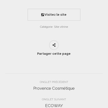
Visitez le site
Catégorie
Site vitrine
Partager cette page
Navigation
ONGLET PRÉCÉDENT
de
Provence Cosmétique
Onglet
précédent
commentaire
ONGLET SUIVANT
ECOWAY
Projets