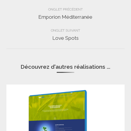
Navigation
ONGLET PRÉCÉDENT
de
Emporion Méditerranée
Onglet
précédent
commentaire
ONGLET SUIVANT
Love Spots
Projets
similaires
Découvrez d'autres réalisations ...