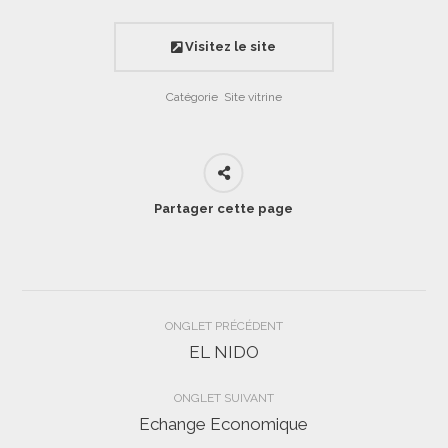
Visitez le site
Catégorie
Site vitrine
Partager cette page
Navigation
ONGLET PRÉCÉDENT
de
EL NIDO
Onglet
précédent
commentaire
ONGLET SUIVANT
Echange Economique
Projets
similaires