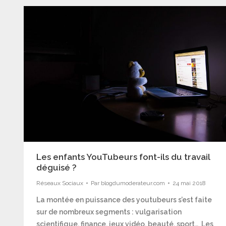
Les enfants YouTubeurs font-ils du travail
déguisé ?
Réseaux Sociaux
Par
blogdumoderateur.com
24 mai 2018
La montée en puissance des youtubeurs s’est faite
sur de nombreux segments : vulgarisation
scientifique, finance, jeux vidéo, beauté, sport… Les