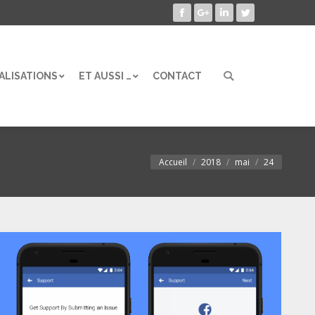
Facebook
Google+
LinkedIn
Twitter
ALISATIONS
ET AUSSI …
CONTACT
Search:
ALISATIONS
ET AUSSI …
CONTACT
Search:
Accueil
2018
mai
24
Vous êtes ici :