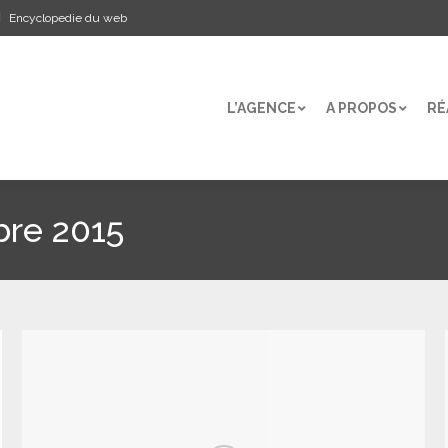
Encyclopedie du web
L’AGENCE
A PROPOS
RÉ
L’AGENCE
A PROPOS
RÉ
bre 2015