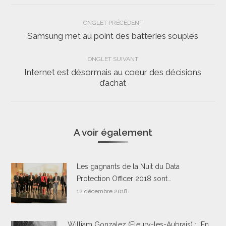
Navigation
ONGLET PRÉCÉDENT
de
Samsung met au point des batteries souples
Onglet
précédent
commentaire
ONGLET SUIVANT
Internet est désormais au coeur des décisions
Onglet
d’achat
suivant
A voir également
Les gagnants de la Nuit du Data
Protection Officer 2018 sont…
12 décembre 2018
William Gonzalez (Fleury-les-Aubrais) : “En