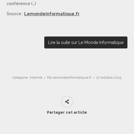
conférence (…)
Source :
Lemondeinformatique.fr
Lire la suite sur Le Monde Informatique
Catégorie
Internet
Par
lemondeinformatique.fr
27 octobre 2015
Partager cet article