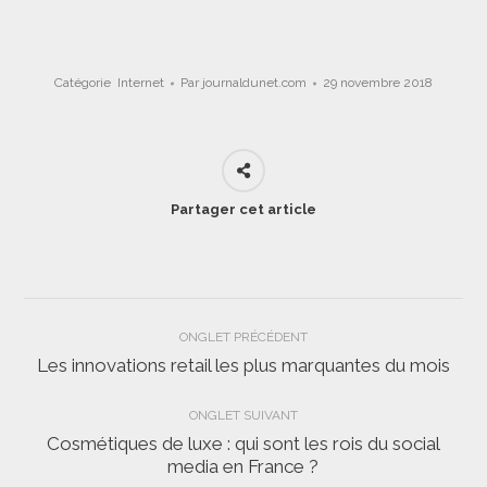
Catégorie
Internet
Par
journaldunet.com
29 novembre 2018
Partager cet article
Navigation
ONGLET PRÉCÉDENT
de
Les innovations retail les plus marquantes du mois
Onglet
précédent
commentaire
ONGLET SUIVANT
Cosmétiques de luxe : qui sont les rois du social
Onglet
media en France ?
suivant