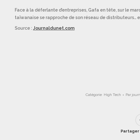
Face à la déferlante d’entreprises, Gafa en tête, sur le marc
taïwanaise se rapproche de son réseau de distributeurs… e
Source :
Journaldunet.com
Catégorie
High Tech
Par
jour
Partager 