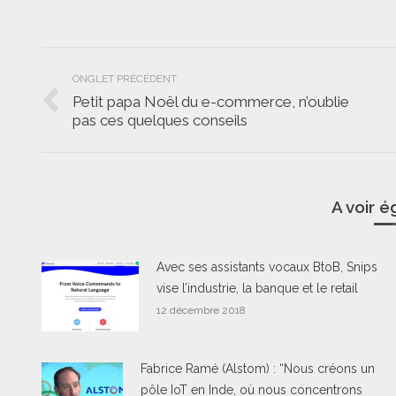
Navigation
ONGLET PRÉCÉDENT
de
Petit papa Noël du e-commerce, n’oublie
Onglet
pas ces quelques conseils
commentaire
précédent
A voir 
Avec ses assistants vocaux BtoB, Snips
vise l’industrie, la banque et le retail
12 décembre 2018
Fabrice Ramé (Alstom) : “Nous créons un
pôle IoT en Inde, où nous concentrons