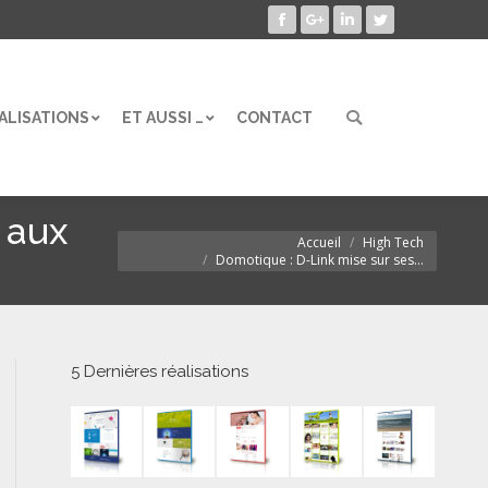
Facebook
Google+
LinkedIn
Twitter
ALISATIONS
ET AUSSI …
CONTACT
Search:
ALISATIONS
ET AUSSI …
CONTACT
Search:
 aux
Accueil
High Tech
Vous êtes ici :
Domotique : D-Link mise sur ses…
5 Dernières réalisations