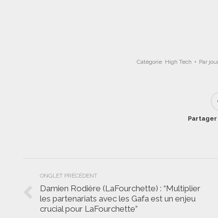
Catégorie
High Tech
Par
jou
Partager 
Navigation
ONGLET PRÉCÉDENT
de
Damien Rodière (LaFourchette) : “Multiplier
les partenariats avec les Gafa est un enjeu
Onglet
commentaire
crucial pour LaFourchette”
précédent