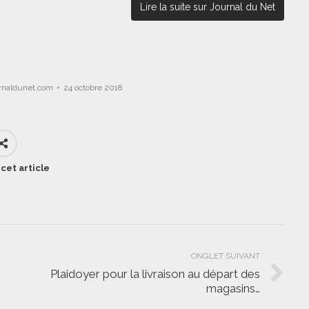
Lire la suite sur Journal du Net
rnaldunet.com
24 octobre 2018
cet article
ONGLET SUIVANT
Plaidoyer pour la livraison au départ des
Onglet
magasins…
suivant