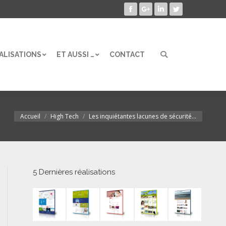
Facebook
Google+
LinkedIn
Twitter
ALISATIONS
ET AUSSI …
CONTACT
Search:
ALISATIONS
ET AUSSI …
CONTACT
Search:
Accueil
High Tech
Les inquiétantes lacunes de sécurité…
Vous êtes ici :
5 Dernières réalisations