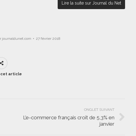
Lire la suite sur Journal du Net
r
journaldunet.com
27 février 2018
cet article
ONGLET SUIVANT
L’e-commerce français croît de 5,3% en
Onglet
janvier
suivant