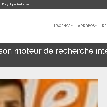
Encyclopedie du web
L’AGENCE
A PROPOS
RÉ
L’AGENCE
A PROPOS
RÉ
 son moteur de recherche int