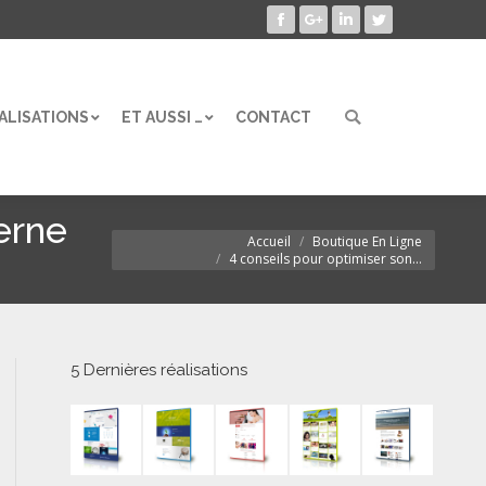
Facebook
Google+
LinkedIn
Twitter
ALISATIONS
ET AUSSI …
CONTACT
Search:
ALISATIONS
ET AUSSI …
CONTACT
Search:
erne
Accueil
Boutique En Ligne
Vous êtes ici :
4 conseils pour optimiser son…
5 Dernières réalisations