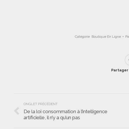
Catégorie
Boutique En Ligne
Pa
Partager 
Navigation
ONGLET PRÉCÉDENT
de
De la loi consommation à l’intelligence
Onglet
artificielle, il n’y a qu’un pas
commentaire
précédent