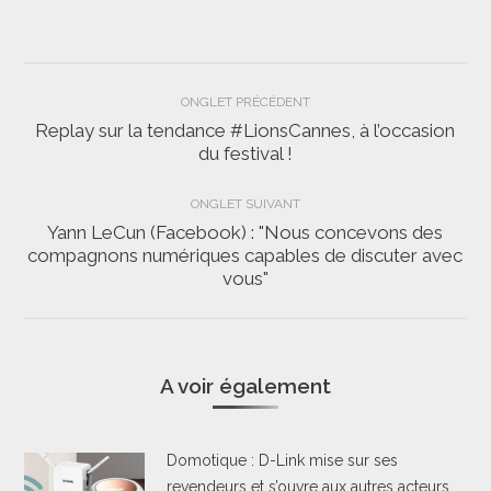
Navigation
ONGLET PRÉCÉDENT
de
Replay sur la tendance #LionsCannes, à l’occasion
Onglet
du festival !
commentaire
précédent
ONGLET SUIVANT
Yann LeCun (Facebook) : "Nous concevons des
compagnons numériques capables de discuter avec
Onglet
vous"
suivant
A voir également
Domotique : D-Link mise sur ses
revendeurs et s’ouvre aux autres acteurs