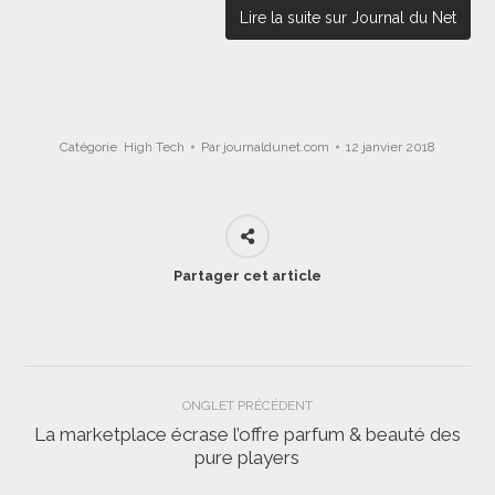
Lire la suite sur Journal du Net
Catégorie
High Tech
Par
journaldunet.com
12 janvier 2018
Partager cet article
Navigation
ONGLET PRÉCÉDENT
de
La marketplace écrase l’offre parfum & beauté des
Onglet
pure players
commentaire
précédent