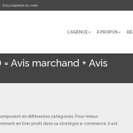
Encyclopedie du web
L’AGENCE
A PROPOS
RÉ
L’AGENCE
A PROPOS
RÉ
 = Avis marchand + Avis
composent en différentes catégories. Pour mieux
comment en tirer profit dans sa stratégie e-commerce, il est