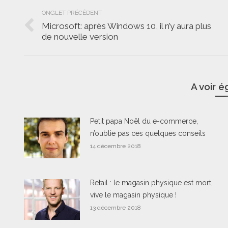
Navigation
ONGLET PRÉCÉDENT
de
Microsoft: après Windows 10, il n’y aura plus
Onglet
de nouvelle version
commentaire
précédent
A voir 
Petit papa Noël du e-commerce,
n’oublie pas ces quelques conseils
14 décembre 2018
Retail : le magasin physique est mort,
vive le magasin physique !
13 décembre 2018