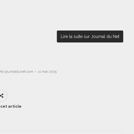
Lire la suite sur Journal du Net
Par
journaldunet.com
11 mai 2015
cet article