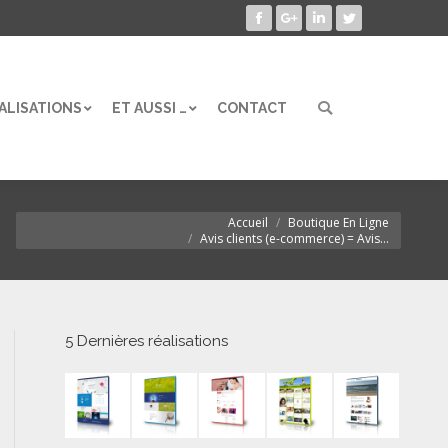
Facebook
Google+
LinkedIn
Twitter
ALISATIONS
ET AUSSI …
CONTACT
Search:
ALISATIONS
ET AUSSI …
CONTACT
Search:
Accueil
Boutique En Ligne
Vous êtes ici :
Avis clients (e-commerce) = Avis…
5 Dernières réalisations