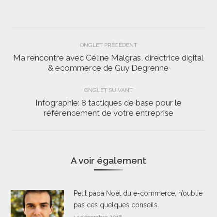
Navigation
ONGLET PRÉCÉDENT
de
Ma rencontre avec Céline Malgras, directrice digital
Onglet
& ecommerce de Guy Degrenne
commentaire
précédent
ONGLET SUIVANT
Infographie: 8 tactiques de base pour le
Onglet
référencement de votre entreprise
suivant
A voir également
Petit papa Noël du e-commerce, n’oublie
pas ces quelques conseils