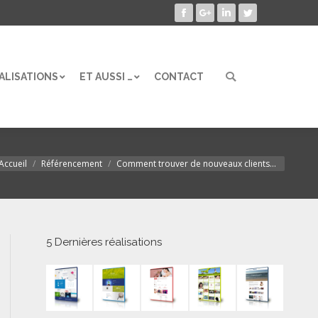
Facebook
Google+
LinkedIn
Twitter
ALISATIONS
ET AUSSI …
CONTACT
Search:
ALISATIONS
ET AUSSI …
CONTACT
Search:
Accueil
Référencement
Comment trouver de nouveaux clients…
us êtes ici :
5 Dernières réalisations