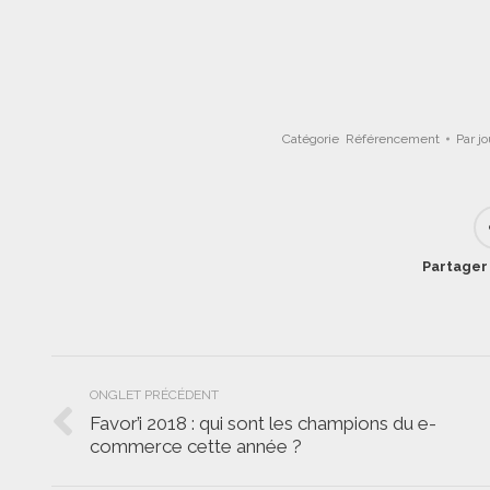
Catégorie
Référencement
Par
j
Partager 
Navigation
ONGLET PRÉCÉDENT
de
Favor’i 2018 : qui sont les champions du e-
Onglet
commerce cette année ?
commentaire
précédent