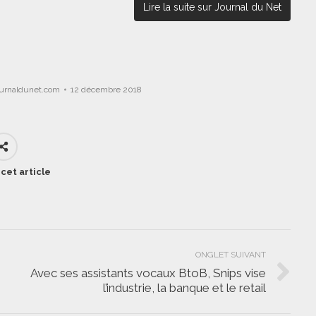
Lire la suite sur Journal du Net
ournaldunet.com
12 décembre 2018
cet article
ONGLET SUIVANT
Avec ses assistants vocaux BtoB, Snips vise
Onglet
l’industrie, la banque et le retail
suivant