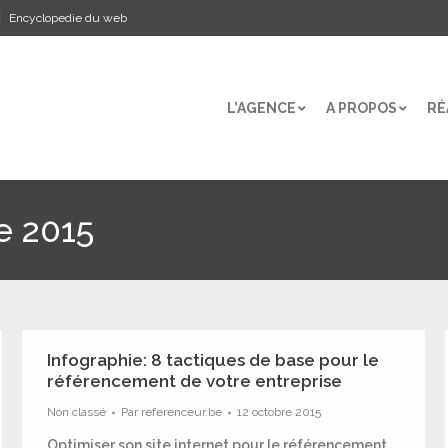
Encyclopedie du web
L’AGENCE
A PROPOS
RÉ
L’AGENCE
A PROPOS
RÉ
e 2015
Infographie: 8 tactiques de base pour le
référencement de votre entreprise
Non classé
Par
referenceur.be
12 octobre 2015
Optimiser son site internet pour le référencement