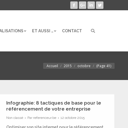
Facebook
Google+
LinkedIn
Twitter
ALISATIONS
ET AUSSI …
CONTACT
Search:
ALISATIONS
ET AUSSI …
CONTACT
Search:
Accueil
2015
octobre
(Page 41)
Vous êtes ici :
Infographie: 8 tactiques de base pour le
référencement de votre entreprise
Non classé
Par
referenceur.be
12 octobre 2015
Optimiser son site internet pour le référencement