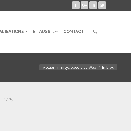
Facebook
Google+
LinkedIn
Twitter
ALISATIONS
ET AUSSI …
CONTACT
Search:
ALISATIONS
ET AUSSI …
CONTACT
Search:
Accueil
Encyclopedie du Web
Bi-bloc
Vous êtes ici :
*/ ?>