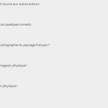
t s’ouvre aux autres acteurs
ces quelques conseils
e cartographie du paysage français ?
e magasin physique !
n physique !