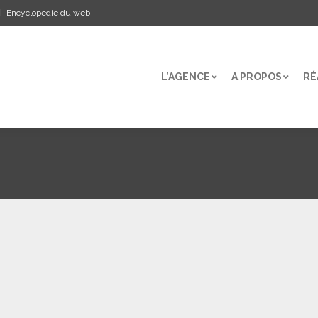
Encyclopedie du web
L’AGENCE
A PROPOS
RÉ
L’AGENCE
A PROPOS
RÉ