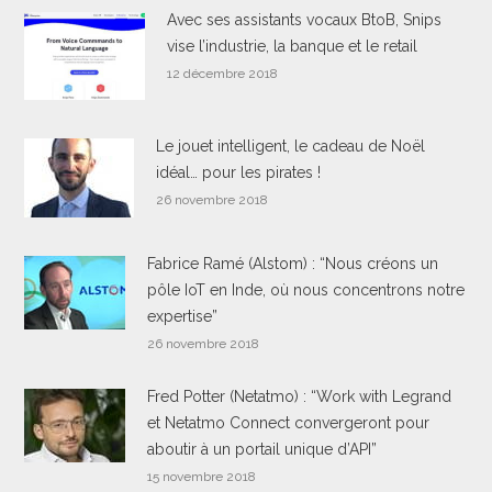
Avec ses assistants vocaux BtoB, Snips
vise l’industrie, la banque et le retail
12 décembre 2018
Le jouet intelligent, le cadeau de Noël
idéal… pour les pirates !
26 novembre 2018
Fabrice Ramé (Alstom) : “Nous créons un
pôle IoT en Inde, où nous concentrons notre
expertise”
26 novembre 2018
Fred Potter (Netatmo) : “Work with Legrand
et Netatmo Connect convergeront pour
aboutir à un portail unique d’API”
15 novembre 2018