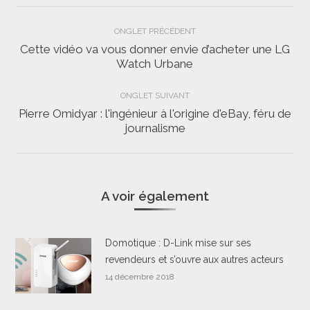
Navigation
ONGLET PRÉCÉDENT
de
Cette vidéo va vous donner envie d’acheter une LG
Onglet
Watch Urbane
commentaire
précédent
ONGLET SUIVANT
Pierre Omidyar : l'ingénieur à l'origine d'eBay, féru de
Onglet
journalisme
suivant
A voir également
Domotique : D-Link mise sur ses
revendeurs et s’ouvre aux autres acteurs
14 décembre 2018