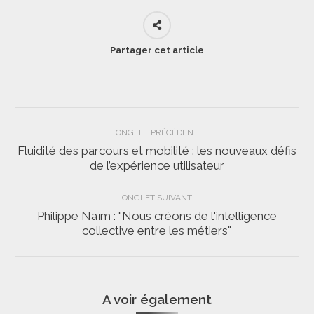
Partager cet article
Navigation
ONGLET PRÉCÉDENT
de
Fluidité des parcours et mobilité : les nouveaux défis
Onglet
de l’expérience utilisateur
commentaire
précédent
ONGLET SUIVANT
Philippe Naïm : "Nous créons de l'intelligence
Onglet
collective entre les métiers"
suivant
A voir également