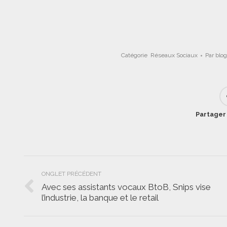
Catégorie
Réseaux Sociaux
Par
blo
Partager 
Navigation
ONGLET PRÉCÉDENT
de
Avec ses assistants vocaux BtoB, Snips vise
Onglet
l’industrie, la banque et le retail
commentaire
précédent