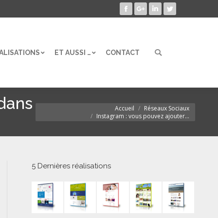
Facebook
Google+
LinkedIn
Twitter
ALISATIONS
ET AUSSI …
CONTACT
Search:
ALISATIONS
ET AUSSI …
CONTACT
Search:
 dans
Accueil
Réseaux Sociaux
Vous êtes ici :
Instagram : vous pouvez ajouter…
5 Dernières réalisations