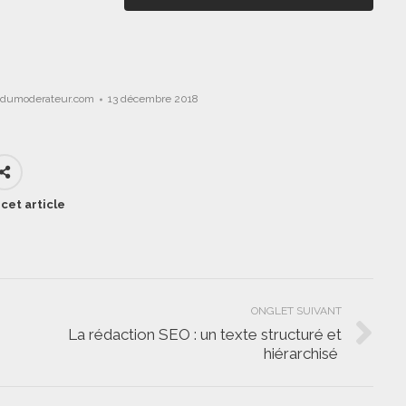
gdumoderateur.com
13 décembre 2018
cet article
ONGLET SUIVANT
La rédaction SEO : un texte structuré et
Onglet
hiérarchisé
suivant