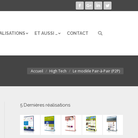
Facebook
Google+
LinkedIn
Twitter
ALISATIONS
ET AUSSI …
CONTACT
Search:
ALISATIONS
ET AUSSI …
CONTACT
Search:
Accueil
High Tech
Le modèle Pair-à-Pair (P2P)
Vous êtes ici :
5 Dernières réalisations