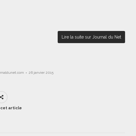
Lire la suite sur Journal du Net
urnaldunet.com
26 janvier 2015
cet article