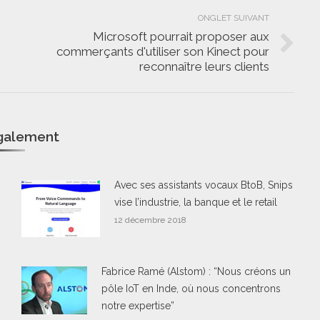
ONGLET SUIVANT
Microsoft pourrait proposer aux
commerçants d'utiliser son Kinect pour
Onglet
reconnaître leurs clients
suivant
également
Avec ses assistants vocaux BtoB, Snips
vise l’industrie, la banque et le retail
12 décembre 2018
Fabrice Ramé (Alstom) : “Nous créons un
pôle IoT en Inde, où nous concentrons
notre expertise”