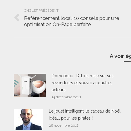
Navigation
ONGLET PRÉCÉDENT
de
Référencement local: 10 conseils pour une
Onglet
optimisation On-Page parfaite
commentaire
précédent
A voir 
Domotique : D-Link mise sur ses
revendeurs et s’ouvre aux autres
acteurs
14 décembre 2018
Le jouet intelligent, le cadeau de Noël
idéal… pour les pirates !
26 novembre 2018