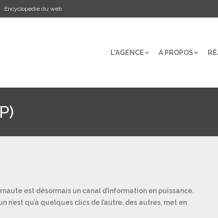
Encyclopedie du web
L’AGENCE
A PROPOS
RÉ
L’AGENCE
A PROPOS
RÉ
P)
rnaute est désormais un canal d’information en puissance.
 n’est qu’à quelques clics de l’autre, des autres, met en