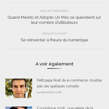
Navigation
ONGLET PRÉCÉDENT
de
Quand Meetic et Adopte Un Mec se querellent sur
Onglet
leur nombre d'utilisateurs
commentaire
précédent
ONGLET SUIVANT
Se réinventer à l’heure du numérique
Onglet
suivant
A voir également
Petit papa Noël du e-commerce, n’oublie
pas ces quelques conseils
14 décembre 2018
E-logistique 2018 : que retenir de la