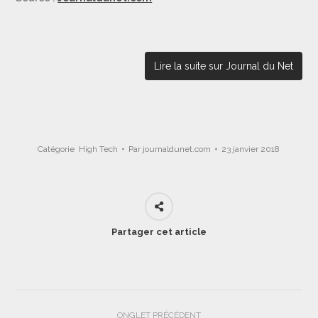
Lire la suite sur Journal du Net
Catégorie
High Tech
Par
journaldunet.com
23 janvier 2018
Partager cet article
Navigation
ONGLET PRÉCÉDENT