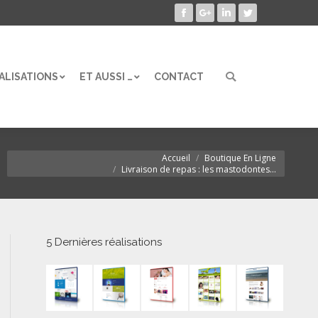
Facebook
Google+
LinkedIn
Twitter
ALISATIONS
ET AUSSI …
CONTACT
Search:
ALISATIONS
ET AUSSI …
CONTACT
Search:
Accueil
Boutique En Ligne
Vous êtes ici :
Livraison de repas : les mastodontes…
5 Dernières réalisations