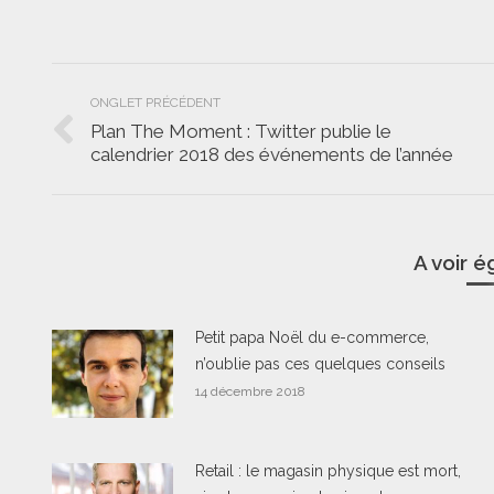
Navigation
ONGLET PRÉCÉDENT
de
Plan The Moment : Twitter publie le
Onglet
calendrier 2018 des événements de l’année
commentaire
précédent
A voir 
Petit papa Noël du e-commerce,
n’oublie pas ces quelques conseils
14 décembre 2018
Retail : le magasin physique est mort,