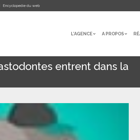
Encyclopedie du web
L’AGENCE
A PROPOS
RÉ
L’AGENCE
A PROPOS
RÉ
mastodontes entrent dans la