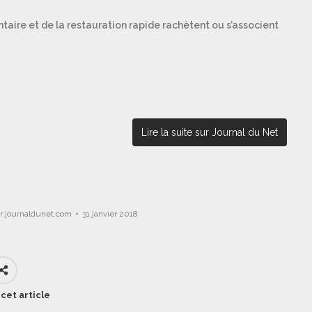
aire et de la restauration rapide rachètent ou s’associent
Lire la suite sur Journal du Net
ar
journaldunet.com
31 janvier 2018
cet article