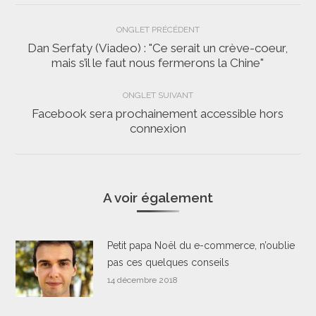
Navigation
ONGLET PRÉCÉDENT
de
Dan Serfaty (Viadeo) : "Ce serait un crève-coeur,
Onglet
mais s’il le faut nous fermerons la Chine"
commentaire
précédent
ONGLET SUIVANT
Facebook sera prochainement accessible hors
Onglet
connexion
suivant
A voir également
Petit papa Noël du e-commerce, n’oublie
pas ces quelques conseils
14 décembre 2018