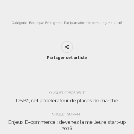
Catégorie
Boutique En Ligne
Par
journaldunet.com
15 mai 2018
Partager cet article
Navigation
ONGLET PRÉCÉDENT
de
DSP2, cet accélérateur de places de marché
Onglet
précédent
commentaire
ONGLET SUIVANT
Enjeux E-commerce : devenez la meilleure start-up
Onglet
2018
suivant