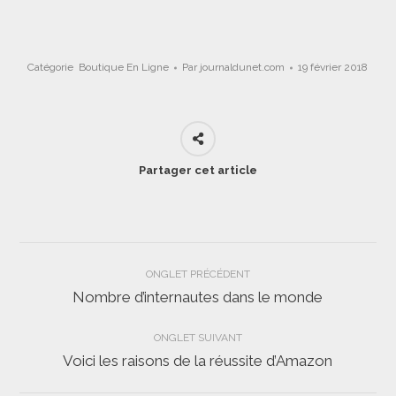
Catégorie
Boutique En Ligne
Par
journaldunet.com
19 février 2018
Partager cet article
Navigation
ONGLET PRÉCÉDENT
de
Nombre d’internautes dans le monde
Onglet
précédent
commentaire
ONGLET SUIVANT
Voici les raisons de la réussite d’Amazon
Onglet
suivant