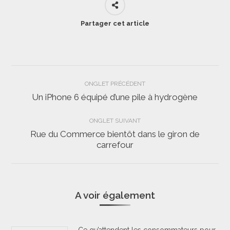
Partager cet article
Navigation
ONGLET PRÉCÉDENT
de
Un iPhone 6 équipé d’une pile à hydrogène
Onglet
précédent
commentaire
ONGLET SUIVANT
Rue du Commerce bientôt dans le giron de
Onglet
carrefour
suivant
A voir également