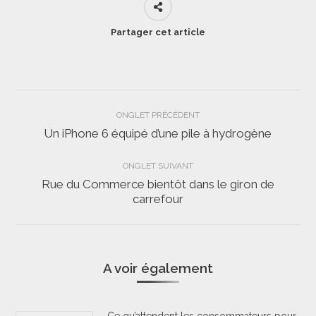
Partager cet article
Navigation
ONGLET PRÉCÉDENT
de
Un iPhone 6 équipé d’une pile à hydrogène
Onglet
précédent
commentaire
ONGLET SUIVANT
Rue du Commerce bientôt dans le giron de
Onglet
carrefour
suivant
A voir également