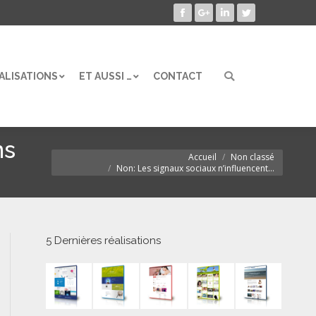
Facebook
Google+
LinkedIn
Twitter
ALISATIONS
ET AUSSI …
CONTACT
Search:
ALISATIONS
ET AUSSI …
CONTACT
Search:
ns
Accueil
Non classé
Vous êtes ici :
Non: Les signaux sociaux n’influencent…
5 Dernières réalisations