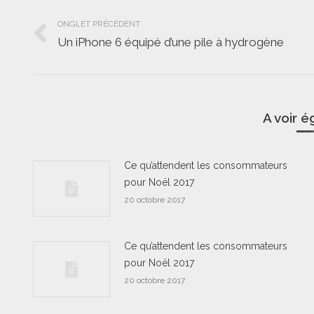
Navigation
ONGLET PRÉCÉDENT
de
Un iPhone 6 équipé d’une pile à hydrogène
Onglet
commentaire
précédent
A voir 
Ce qu’attendent les consommateurs
pour Noël 2017
20 octobre 2017
Ce qu’attendent les consommateurs
pour Noël 2017
20 octobre 2017