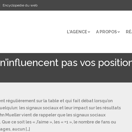
Encyclopedie du web
L’AGENCE
A PROPOS
RÉ
L’AGENCE
A PROPOS
RÉ
n’influencent pas vos positio
ent régulièrement sur la table et qui fait débat lorsqu’on
elqu’un: les signaux sociaux et leur impact sur les résultats
John Mueller vient de rappeler que les signaux sociaux
Que ce soit les « J’aime », les « +1 », le nombre de fans ou
ages, aucun […]