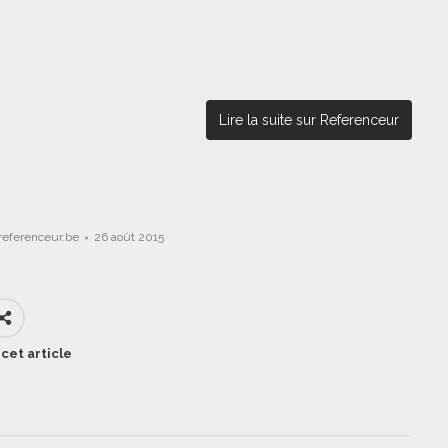
Lire la suite sur Referenceur
referenceur.be
26 août 2015
cet article