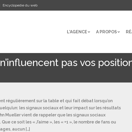
Encyclopedie du web
L’AGENCE
A PROPOS
RÉ
L’AGENCE
A PROPOS
RÉ
n’influencent pas vos positio
ent régulièrement sur la table et qui fait débat lorsqu’on
elqu’un: les signaux sociaux et leur impact sur les résultats
John Mueller vient de rappeler que les signaux sociaux
Que ce soit les « J’aime », les « +1 », le nombre de fans ou
ages, aucun […]