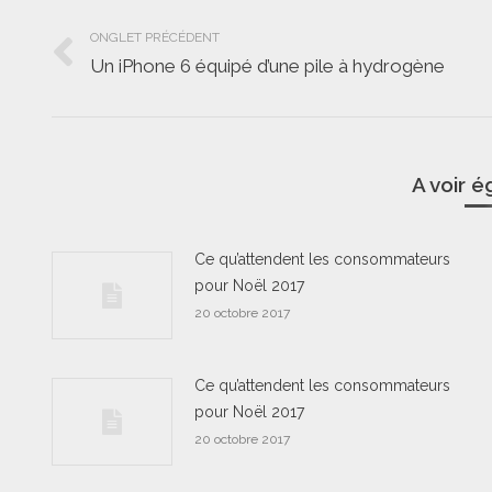
Navigation
ONGLET PRÉCÉDENT
de
Un iPhone 6 équipé d’une pile à hydrogène
Onglet
commentaire
précédent
A voir 
Ce qu’attendent les consommateurs
pour Noël 2017
20 octobre 2017
Ce qu’attendent les consommateurs
pour Noël 2017
20 octobre 2017