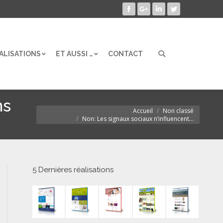
Facebook
Google+
LinkedIn
Twitter
ALISATIONS
ET AUSSI …
CONTACT
Search:
ALISATIONS
ET AUSSI …
CONTACT
Search:
ns
Accueil
Non classé
Vous êtes ici :
Non: Les signaux sociaux n’influencent…
5 Dernières réalisations