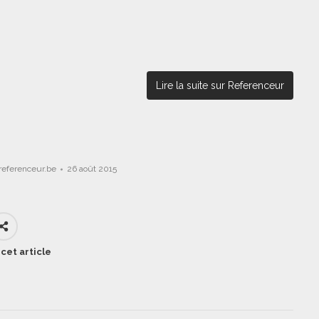
Lire la suite sur Referenceur
referenceur.be
26 août 2015
cet article