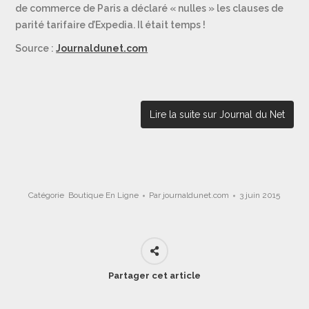
de commerce de Paris a déclaré « nulles » les clauses de
parité tarifaire d’Expedia. Il était temps !
Source :
Journaldunet.com
Lire la suite sur Journal du Net
Catégorie
Boutique En Ligne
Par
journaldunet.com
3 juin 2015
Partager cet article