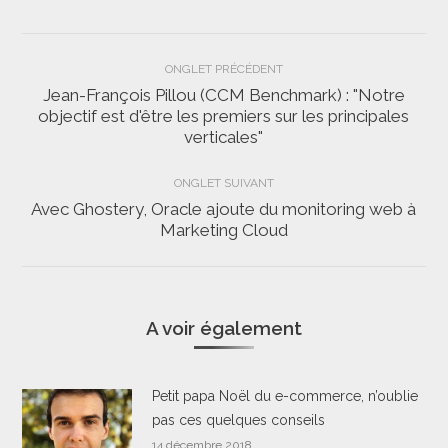
Navigation
ONGLET PRÉCÉDENT
de
Jean-François Pillou (CCM Benchmark) : "Notre
objectif est d'être les premiers sur les principales
Onglet
commentaire
verticales"
précédent
ONGLET SUIVANT
Avec Ghostery, Oracle ajoute du monitoring web à
Onglet
Marketing Cloud
suivant
A voir également
Petit papa Noël du e-commerce, n’oublie
pas ces quelques conseils
14 décembre 2018