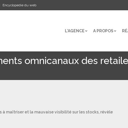
Encyclopedie du web
L’AGENCE
A PROPOS
RÉ
L’AGENCE
A PROPOS
RÉ
ments omnicanaux des retaile
à maîtriser et la mauvaise visibilité sur les stocks, révèle