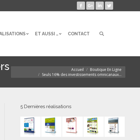
Facebook
Google+
LinkedIn
Twitter
ALISATIONS
ET AUSSI …
CONTACT
Search:
ALISATIONS
ET AUSSI …
CONTACT
Search:
rs
Accueil
Boutique En Ligne
Vous êtes ici :
Seuls 16% des investissements omnicanaux…
5 Dernières réalisations