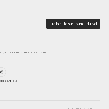
Lire la suite sur Journal du Net
Par
journaldunet.com
21 avril 2015
cet article