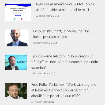
Avec ses assistants vocaux BtoB, Snips
vise l’industrie, la banque et le retail
12 décembre 2018
Le jouet intelligent, le cadeau de Noël
idéal… pour les pirates !
26 novembre 2018
Fabrice Ramé (Alstom) : “Nous créons un
pôle IoT en Inde, où nous concentrons notre
expertise”
26 novembre 2018
Fred Potter (Netatmo) : “Work with Legrand
et Netatmo Connect convergeront pour
aboutir à un portail unique d’API”
15 novembre 2018