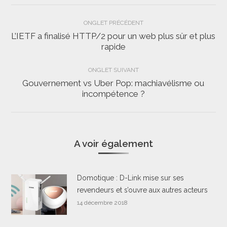
Navigation
ONGLET PRÉCÉDENT
de
L’IETF a finalisé HTTP/2 pour un web plus sûr et plus
Onglet
rapide
commentaire
précédent
ONGLET SUIVANT
Gouvernement vs Uber Pop: machiavélisme ou
Onglet
incompétence ?
suivant
A voir également
Domotique : D-Link mise sur ses
revendeurs et s’ouvre aux autres acteurs
14 décembre 2018