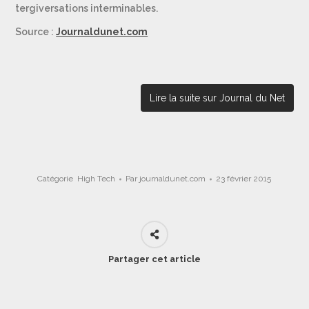
tergiversations interminables.
Source :
Journaldunet.com
Lire la suite sur Journal du Net
Catégorie
High Tech
Par
journaldunet.com
23 février 2015
Partager cet article