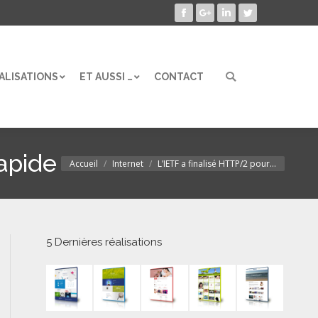
Facebook
Google+
LinkedIn
Twitter
ALISATIONS
ET AUSSI …
CONTACT
Search:
ALISATIONS
ET AUSSI …
CONTACT
Search:
rapide
Accueil
Internet
L’IETF a finalisé HTTP/2 pour…
Vous êtes ici :
5 Dernières réalisations