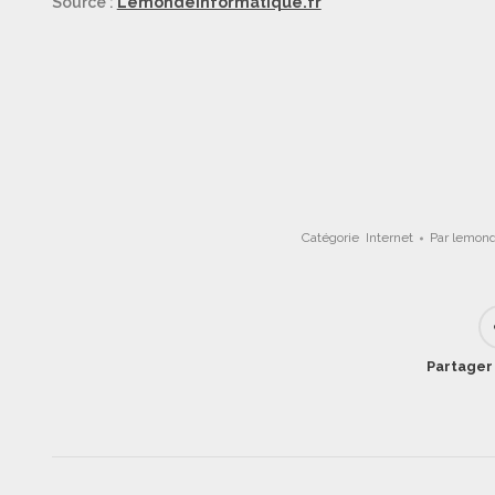
Source :
Lemondeinformatique.fr
Catégorie
Internet
Par
lemond
Partager 
Navigation