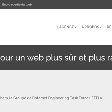
Encyclopedie du web
L’AGENCE
A PROPOS
RÉ
L’AGENCE
A PROPOS
RÉ
pour un web plus sûr et plus 
am, le Groupe de l’Internet Engineering Task Force (IETF) a