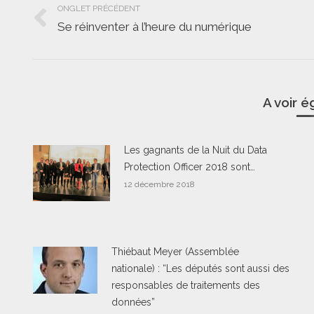
ONGLET PRÉCÉDENT
de
Se réinventer à l’heure du numérique
Onglet
commentaire
précédent
A voir 
Les gagnants de la Nuit du Data
Protection Officer 2018 sont…
12 décembre 2018
Thiébaut Meyer (Assemblée
nationale) : “Les députés sont aussi des
responsables de traitements des
données”