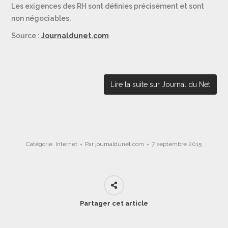
Les exigences des RH sont définies précisément et sont
non négociables.
Source :
Journaldunet.com
Lire la suite sur Journal du Net
Catégorie
Internet
Par
journaldunet.com
7 septembre 2015
Partager cet article