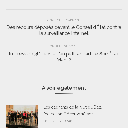
Navigation
ONGLET PRÉCÉDENT
de
Des recours déposés devant le Conseil d’État contre
Onglet
la surveillance Internet
commentaire
précédent
ONGLET SUIVANT
Impression 3D : envie d’un petit appart de 80m² sur
Onglet
Mars ?
suivant
A voir également
Les gagnants de la Nuit du Data
Protection Officer 2018 sont…
12 décembre 2018