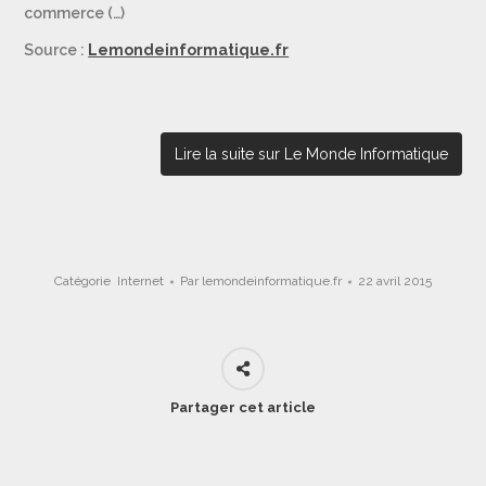
commerce (…)
Source :
Lemondeinformatique.fr
Lire la suite sur Le Monde Informatique
Catégorie
Internet
Par
lemondeinformatique.fr
22 avril 2015
Partager cet article