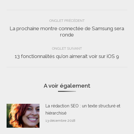
Navigation
ONGLET PRÉCÉDENT
de
La prochaine montre connectée de Samsung sera
Onglet
ronde
commentaire
précédent
ONGLET SUIVANT
13 fonctionnalités qu'on aimerait voir sur iOS 9
Onglet
suivant
A voir également
La rédaction SEO : un texte structuré et
hiérarchisé
13 décembre 2018