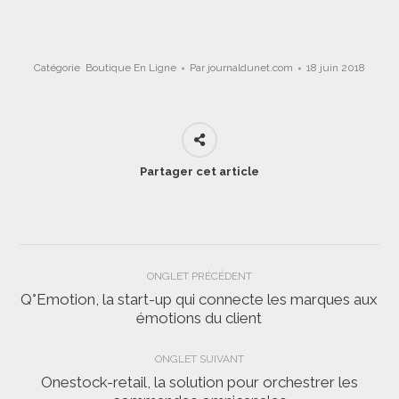
Catégorie
Boutique En Ligne
Par
journaldunet.com
18 juin 2018
Partager cet article
Navigation
ONGLET PRÉCÉDENT
de
Q°Emotion, la start-up qui connecte les marques aux
Onglet
émotions du client
commentaire
précédent
ONGLET SUIVANT
Onestock-retail, la solution pour orchestrer les
Onglet