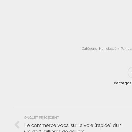
Catégorie
Non classé
Par
jo
Partager 
Navigation
ONGLET PRÉCÉDENT
de
Le commerce vocal sur la voie (rapide) d’un
Onglet
CA de 2 milliards de dollars