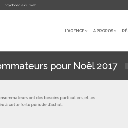
Encyclopedie du web
L’AGENCE
A PROPOS
RÉ
L’AGENCE
A PROPOS
RÉ
sommateurs pour Noël 2017
V
onsommateurs ont des besoins particuliers, et les
e à cette forte période d’achat.