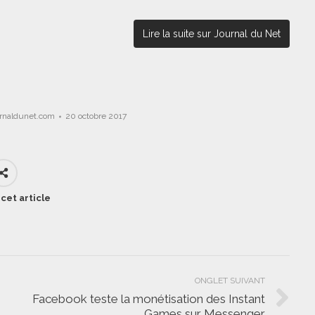
Lire la suite sur Journal du Net
urnaldunet.com
20 octobre 2017
cet article
ONGLET SUIVANT
Facebook teste la monétisation des Instant
Onglet
Games sur Messenger