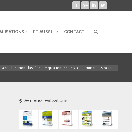
Facebook
Google+
LinkedIn
Twitter
ALISATIONS
ET AUSSI …
CONTACT
Search:
ALISATIONS
ET AUSSI …
CONTACT
Search:
Accueil
Non classé
Ce qu’attendent les consommateurs pour…
ous êtes ici :
5 Dernières réalisations