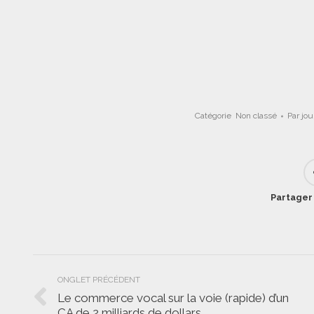
Catégorie
Non classé
Par
jo
Partager 
Navigation
ONGLET PRÉCÉDENT
de
Le commerce vocal sur la voie (rapide) d’un
Onglet
CA de 2 milliards de dollars