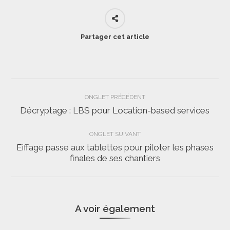
Partager cet article
Navigation
ONGLET PRÉCÉDENT
de
Décryptage : LBS pour Location-based services
Onglet
précédent
commentaire
ONGLET SUIVANT
Eiffage passe aux tablettes pour piloter les phases
Onglet
finales de ses chantiers
suivant
A voir également