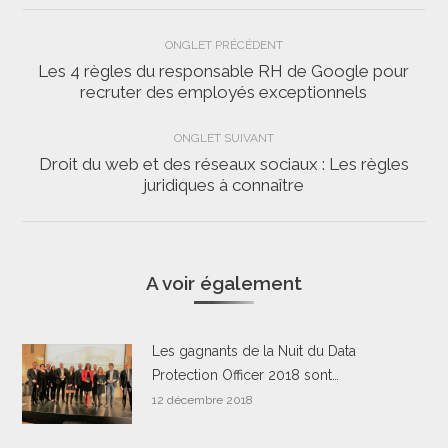
Navigation
ONGLET PRÉCÉDENT
de
Les 4 règles du responsable RH de Google pour
Onglet
recruter des employés exceptionnels
commentaire
précédent
ONGLET SUIVANT
Droit du web et des réseaux sociaux : Les règles
Onglet
juridiques à connaître
suivant
A voir également
Les gagnants de la Nuit du Data
Protection Officer 2018 sont…
12 décembre 2018