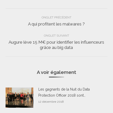
Navigation
ONGLET PRÉCÉDENT
de
A qui profitent les malwares ?
Onglet
précédent
commentaire
ONGLET SUIVANT
Augure lève 15 M€ pour identifier les influenceurs
Onglet
grâce au big data
suivant
A voir également
Les gagnants de la Nuit du Data
Protection Officer 2018 sont…
12 décembre 2018