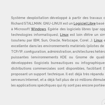
Système dexploitation développé à partir des travaux
Richard STALLMAN. GNU-LINUX est un
Logiciel Libre
basé 
à Microsoft
Windows
. Egérie des logiciels libres (par o
technologies informatiques),
Linux
est loin d’être un s
(soutenu par IBM, Sun, Oracle, Netscape, Corel …).
Linux
e
excellente dans les environnements matériels (pilotes de 
TCP/IP, configuration, administration, architectures hété
puissantes (environnements KDE ou Gnome de qual
développées (logiciels bureautiques ou infographique
distributions commerciales sont disponibles, facilitant l
proposant un support technique. Il est déjà très répandu
serveurs Internet, et a déjà fait plus de 10 millions d’ém
les applications spécifiques qui n’y sont pas encore portée