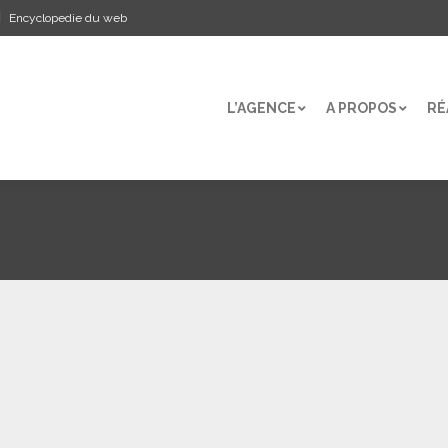
Encyclopedie du web
L’AGENCE
A PROPOS
RÉ
L’AGENCE
A PROPOS
RÉ