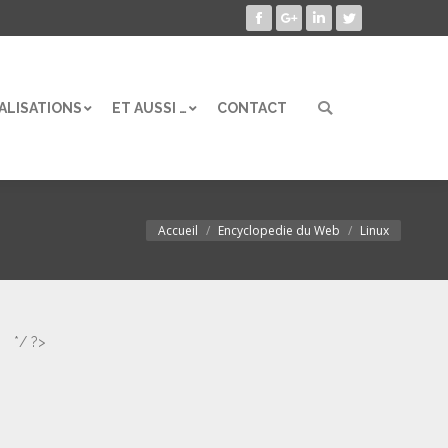
Facebook
Google+
LinkedIn
Twitter
ALISATIONS
ET AUSSI …
CONTACT
Search:
ALISATIONS
ET AUSSI …
CONTACT
Search:
Accueil
Encyclopedie du Web
Linux
Vous êtes ici :
*/ ?>