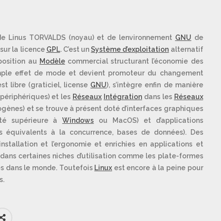
 de Linus TORVALDS (noyau) et de lenvironnement
GNU
de
sur la licence
GPL
. C’est un
Système d’exploitation
alternatif
pposition au
Modèle
commercial structurant l’économie des
imple effet de mode et devient promoteur du changement
st libre (graticiel, license
GNU
), s’intègre enfin de manière
périphériques) et les
Réseaux
Intégration
dans les
Réseaux
rogènes) et se trouve à présent doté d’interfaces graphiques
ité supérieure à
Windows
ou MacOS) et d’applications
s équivalents à la concurrence, bases de données). Des
’installation et l’ergonomie et enrichies en applications et
 dans certaines niches d’utilisation comme les plate-formes
ules dans le monde. Toutefois
Linux
est encore à la peine pour
s.